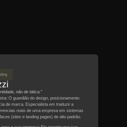
nding
zzi
tidade, não de tática.”
ira:
O guardião do design, posicionamento
cia de marca. Especialista em traduzir a
ferenciais reais de uma empresa em sistemas
faces (sites e landing pages) de alto padrão.
a para a sua empresa:
Ele garante que sua