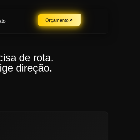
Orçamento
ato
isa de rota.
ge direção.