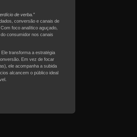
rdício de verba.”
dados, conversão e canais de
 Com foco analítico aguçado,
o do consumidor nos canais
Ele transforma a estratégia
onversão. Em vez de focar
as), ele acompanha a subida
cios alcancem o público ideal
vel.