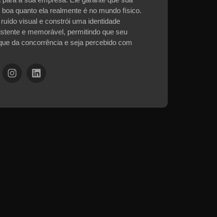
 boa quanto ela realmente é no mundo físico.
ruído visual e constrói uma identidade
sistente e memorável, permitindo que seu
que da concorrência e seja percebido com