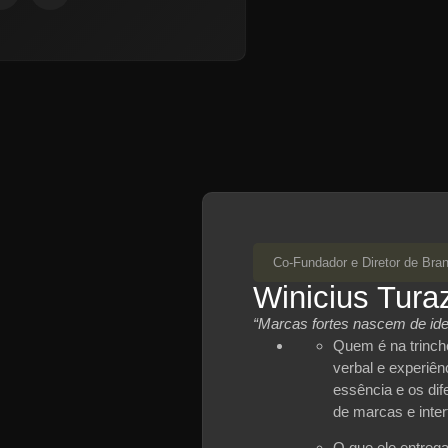
Co-Fundador e Diretor de Bra
Winicius Tura
“Marcas fortes nascem de iden
Quem é na trinche
verbal e experiên
essência e os di
de marcas e inter
O que ele entreg