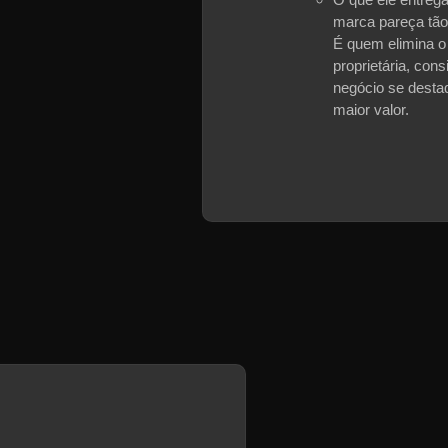
marca pareça tão
É quem elimina o 
proprietária, con
negócio se desta
maior valor.